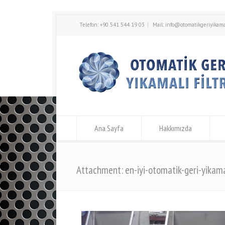
Telefon: +90 541 544 19 03
Mail:
info@otomatikgeriyikamal
Ana Sayfa
Hakkımızda
Attachment: en-iyi-otomatik-geri-yikamal